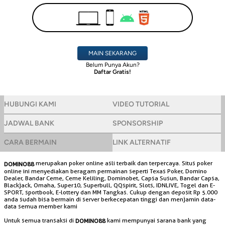
MAIN SEKARANG
Belum Punya Akun?
Daftar Gratis!
HUBUNGI KAMI
VIDEO TUTORIAL
JADWAL BANK
SPONSORSHIP
CARA BERMAIN
LINK ALTERNATIF
merupakan poker online asli terbaik dan terpercaya. Situs poker
DOMINO88
online ini menyediakan beragam permainan seperti Texas Poker, Domino
Dealer, Bandar Ceme, Ceme Keliling, Dominobet, Capsa Susun, Bandar Capsa,
Blackjack, Omaha, Super10, Superbull, QQspirit, Slots, IDNLIVE, Togel dan E-
SPORT, sportbook, E-lottery dan MM Tangkas. Cukup dengan deposit Rp 5.000
anda sudah bisa bermain di server berkecepatan tinggi dan menjamin data-
data semua member kami
Untuk semua transaksi di
kami mempunyai sarana bank yang
DOMINO88