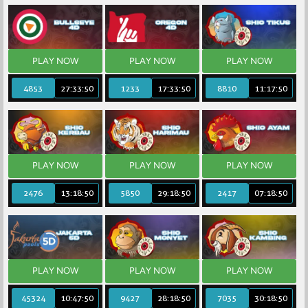
4853
27:33:50
1233
17:33:50
8810
11:17:50
2476
13:18:50
5850
29:18:50
2417
07:18:50
45324
10:47:50
9427
28:18:50
7035
30:18:50