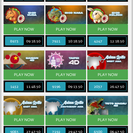
8973
09:18:50
7921
10:18:50
4247
12:18:50
1452
11:48:50
9196
09:13:50
2037
26:47:50
9083
27:47:50
7192
29:47:50
6300
06:47:50