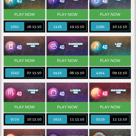
1002
28:13:50
2328
29:13:50
3586
30:13:50
1040
07:13:50
9456
08:13:50
4264
09:13:50
9729
10:13:50
5625
11:13:50
0529
12:13:50