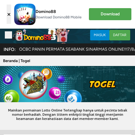
Domino88
×
Download
Download Domino88 Mobile
MASUK
DAFTAR
K MEGA OCBC PANIN PERMATA SEABANK SINARMAS ONLINE!!!
INFO:
7/8/2026
Beranda | Togel
Mainkan permainan Lotto Online Terlengkap hanya untuk pecinta tebak
nomor berhadiah. Dengan sistem enkripsi tingkat tinggi menjamin
keamanan dan kerahasiaan data dari member-member kami.