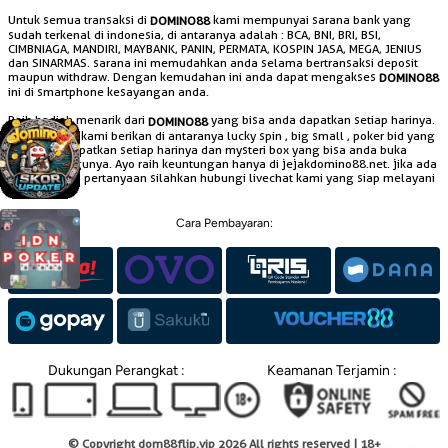
Untuk semua transaksi di
kami mempunyai sarana bank yang
DOMINO88
sudah terkenal di indonesia, di antaranya adalah : BCA, BNI, BRI, BSI,
CIMBNIAGA, MANDIRI, MAYBANK, PANIN, PERMATA, KOSPIN JASA, MEGA, JENIUS
dan SINARMAS. sarana ini memudahkan anda selama bertransaksi deposit
maupun withdraw. Dengan kemudahan ini anda dapat mengakses
DOMINO88
ini di smartphone kesayangan anda.
Raih hadiah menarik dari
yang bisa anda dapatkan setiap harinya.
DOMINO88
Hadiah yang kami berikan di antaranya lucky spin , big small , poker bid yang
bisa anda dapatkan setiap harinya dan mysteri box yang bisa anda buka
setiap minggunya. Ayo raih keuntungan hanya di jejakdomino88.net. jika ada
keluhan atau pertanyaan silahkan hubungi livechat kami yang siap melayani
anda.
Cara Pembayaran:
Dukungan Perangkat :
Keamanan Terjamin :
© Copyright dom88flip.vip 2026 All rights reserved | 18+